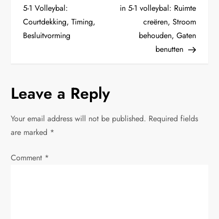
o
5-1 Volleybal:
in 5-1 volleybal: Ruimte
Courtdekking, Timing,
creëren, Stroom
s
Besluitvorming
behouden, Gaten
t
benutten
n
Leave a Reply
a
v
Your email address will not be published.
Required fields
are marked
*
i
Comment
*
g
a
t