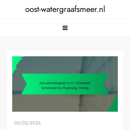
Skip
oost-watergraafsmeer.nl
to
content