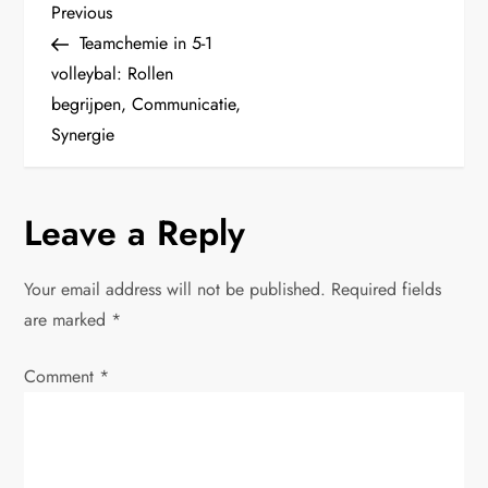
P
Previous
Previous
Post
Teamchemie in 5-1
o
volleybal: Rollen
begrijpen, Communicatie,
s
Synergie
t
n
Leave a Reply
a
Your email address will not be published.
Required fields
v
are marked
*
i
Comment
*
g
a