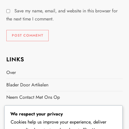
Save my name, email, and website in this browser for
the next time I comment.
LINKS
Over
Blader Door Artikelen
Neem Contact Met Ons Op
RECENTE BERICHTEN
We respect your privacy
Cookies help us improve your experience, deliver
Aanpassingen In 5-1 Volleybal: Wijzigingen Tijdens De