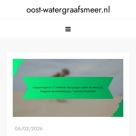
Skip
oost-watergraafsmeer.nl
to
content