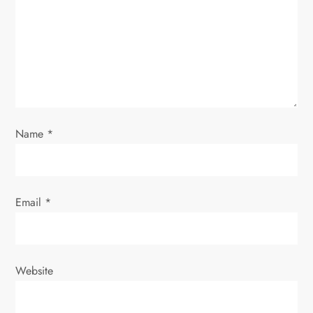
t
i
o
n
Name
*
Email
*
Website