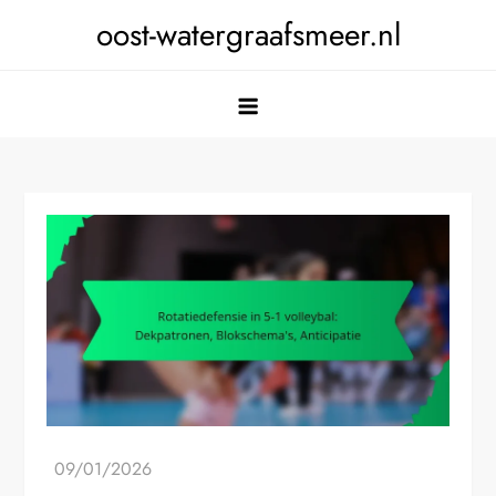
Skip
oost-watergraafsmeer.nl
to
content