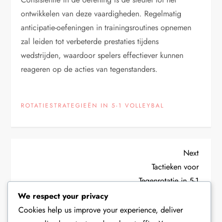
ontwikkelen van deze vaardigheden. Regelmatig
anticipatie-oefeningen in trainingsroutines opnemen
zal leiden tot verbeterde prestaties tijdens
wedstrijden, waardoor spelers effectiever kunnen
reageren op de acties van tegenstanders.
ROTATIESTRATEGIEËN IN 5-1 VOLLEYBAL
P
Next
Next
Post
Tactieken voor
o
Tegenrotatie in 5-1
Volleybal: Zwaktes
We respect your privacy
s
benutten,
Cookies help us improve your experience, deliver